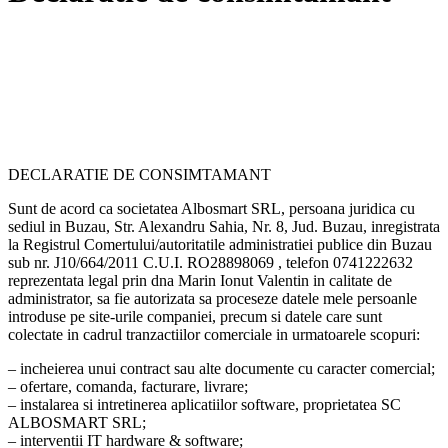
DECLARATIE DE CONSIMTAMANT
Sunt de acord ca societatea Albosmart SRL, persoana juridica cu
sediul in Buzau, Str. Alexandru Sahia, Nr. 8, Jud. Buzau, inregistrata
la Registrul Comertului/autoritatile administratiei publice din Buzau
sub nr. J10/664/2011 C.U.I. RO28898069 , telefon 0741222632
reprezentata legal prin dna Marin Ionut Valentin in calitate de
administrator, sa fie autorizata sa proceseze datele mele persoanle
introduse pe site-urile companiei, precum si datele care sunt
colectate in cadrul tranzactiilor comerciale in urmatoarele scopuri:
– incheierea unui contract sau alte documente cu caracter comercial;
– ofertare, comanda, facturare, livrare;
– instalarea si intretinerea aplicatiilor software, proprietatea SC
ALBOSMART SRL;
– interventii IT hardware & software;