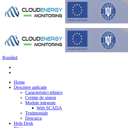
Română
Home
Descriere aplicatie
Caracteristici tehnice
Cerinte de sistem
Module integrate
Web SCADA
Testimoniale
Descarca
Help Desk