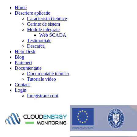
Home
Descriere aplicatie
Caracteristici tehnice
Cerinte de sistem
Module integrate
Web SCADA
Testimoniale
Descarca
Help Desk
Blog
Parteneri
Documentatie
Documentatie tehnica
Tutoriale video
Contact
Login
Inregistrare cont