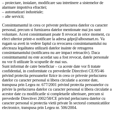
– proiectare, instalare, modificare sau intretinere a sistemelor de
alarmare impotriva efractiei;
– automatizari industriale;
– alte servicii;
Consimtamantul in ceea ce priveste prelucrarea datelor cu caracter
personal, precum si furnizarea datelor mentionate mai jos sunt
voluntare. Acest consimtamant poate fi revocat in orice moment, cu
efect ulterior printr-o notificare la adresa gdpr@albosmart.ro. Va
rugam sa aveti in vedere faptul ca revocarea consimtamantului nu
afecteaza legalitatea utilizarii datelor inainte de retragerea
consimtamantului (notificarea nu are impact retroactiv). Daca
consimtamantul nu este acordat sau a fost revocat, datele personale
nu vor fi utilizate în scopurile de mai sus.
Sunt informat de catre beneficiar – ca aceste date vor fi tratate
confidential, in conformitate cu prevederile Directivei CE/95/46
privind protectia persoanelor fizice in ceea ce priveste prelucrarea
datelor cu caracter personal si libera circulatie a acestor date,
transpusa prin Legea nr. 677/2001 privind protectia persoanelor cu
privire la prelucrarea datelor cu caracter personal si libera circulatie a
acestor date cu modificarile si completarile ulterioare, precum si
prevederile Directivei 2002/58/CE privind prelucrarea datelor cu
caracter personal si protectia vietii private în sectorul comunicatiilor
electronice, transpusa prin Legea nr. 506/2004.